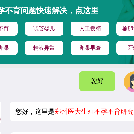
孕不育问题快速解决，点这里
不育
试管婴儿
人工授精
输卵
卵巢
精液异常
卵巢早衰
死
您好
您好，这里是
郑州医大生殖不孕不育研究