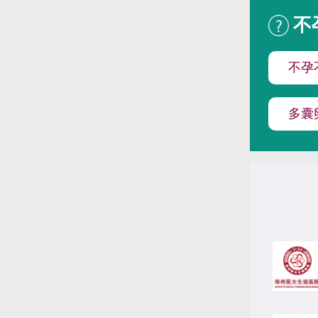
不
不孕
多囊