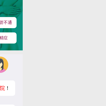
管不通
精症
院
！