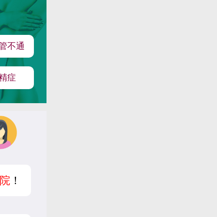
管不通
精症
院
！