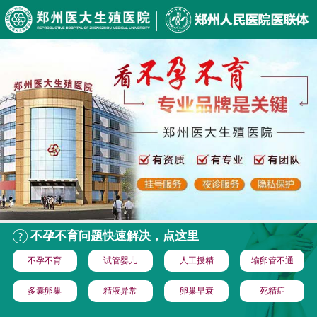
不孕不育问题快速解决，点这里
不孕不育
试管婴儿
人工授精
输卵管不通
多囊卵巢
精液异常
卵巢早衰
死精症