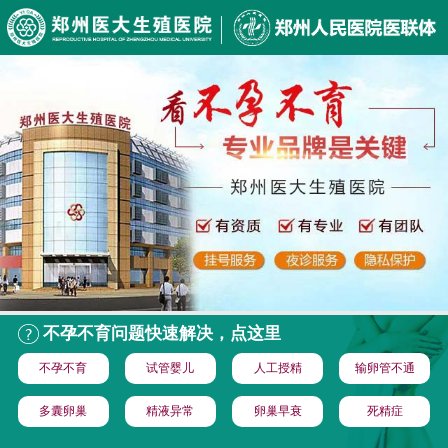
不孕不育问题快速解决，点这里
不孕不育
试管婴儿
人工授精
输卵管不通
多囊卵巢
精液异常
卵巢早衰
死精症